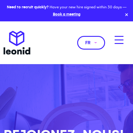
Need to recruit quickly?
Have your new hire signed within 30 days —
×
Book a meeting
FR